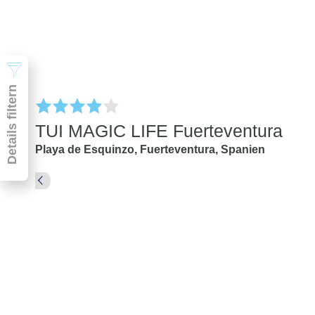
Suchen
Details filtern
TUI MAGIC LIFE Fuerteventura
Playa de Esquinzo,
Fuerteventura,
Spanien
Pauschal & Lastminute
Nur Hotel
Abflughafen
Abflughafen
Zielflughafen
beliebig
früheste
späteste
-