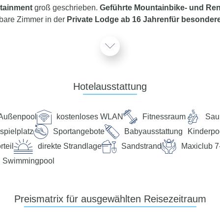
rtainment
groß geschrieben.
Geführte Mountainbike- und Re
hbare Zimmer in der
Private Lodge ab 16 Jahren
für besonder
ervice plus Reiseleiter
egelmäßig in diesem Hotel und steht Ihnen für alle Fragen, Info
ui App finden Sie dazu vor der Abreise die aktuelle Information.
service Team 24 Stunden, 7 Tage die Woche digital über die Ch
Hotelausstattung
Außenpool
kostenloses WLAN
Fitnessraum
Sau
spielplatz
Sportangebote
Babyausstattung
Kinderpo
lassenen Sandstrandes an der Playa de Esquinzo. Die Strandbre
teil
direkte Strandlage
Sandstrand
Maxiclub 7
m nächsten Ort sind es ca. 8 km und bis zum Flughafen ca. 80 km
Swimmingpool
(Nutzung gezeitenabhängig), Treppen zum Strand, öffentlich
Preismatrix für ausgewählten Reisezeitraum