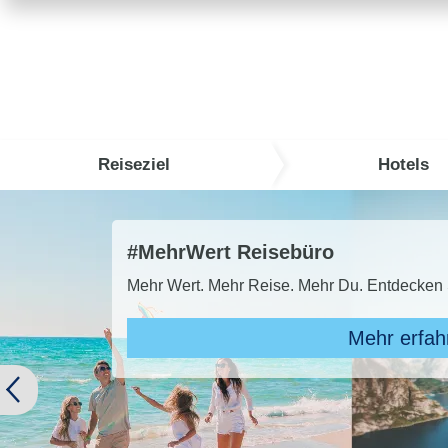
Reiseziel
Hotels
TUI Super Las
TUI SUPER LAST M