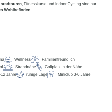
nnradtouren
, Fitnesskurse und Indoor Cycling sind nur
es Wohlbefinden
.
rmationen und Tipps persönlich zur Verfügung. Dieser
atfunktion der myTui App, telefonisch und per SMS für
na
Wellness
Familienfreundlich
ol
Strandnähe
Golfplatz in der Nähe
ite ändert sich täglich und ist gezeitenabhängig. Ein
-12 Jahre
ruhige Lage
Miniclub 3-6 Jahre
.