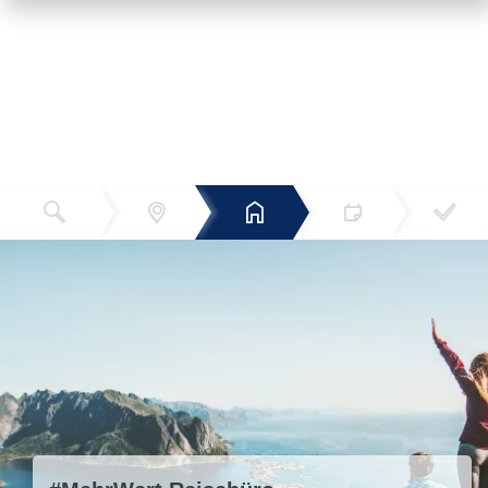
Reiseziel
Hotels
Termin
Buchen
Bestätigun
und Preise
g