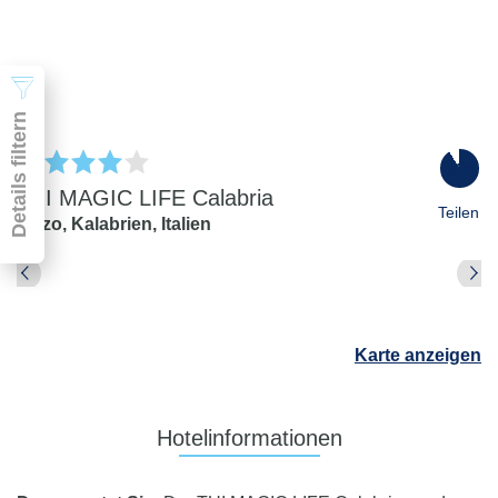
2 Erwachsene
Suchen
Details filtern
91
%
TUI MAGIC LIFE Calabria
Teilen
Pizzo,
Kalabrien,
Italien
Pauschal & Lastminute
Nur Hotel
Abflughafen
Karte anzeigen
Abflughafen
Zielflughafen
beliebig
Hotelinformationen
früheste
späteste
-
Anreise
Abreise