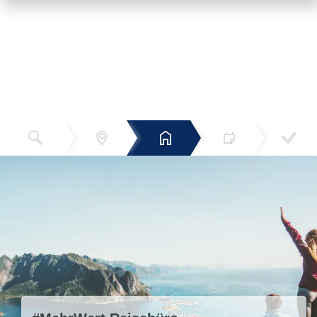
Reiseziel
Hotels
Termin
Buchen
Bestätigun
und Preise
g