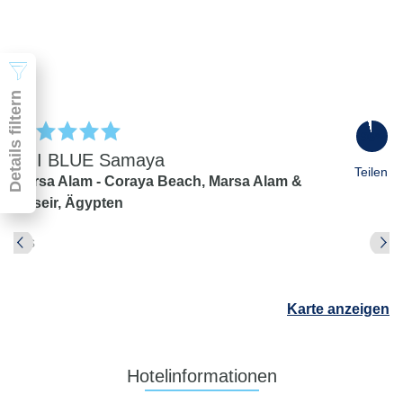
2 Erwachsene
Suchen
Details filtern
96
%
TUI BLUE Samaya
Teilen
Marsa Alam - Coraya Beach,
Marsa Alam &
Quseir,
Ägypten
Pauschal & Lastminute
Nur Hotel
Abflughafen
Abflughafen
Karte anzeigen
Zielflughafen
beliebig
früheste
späteste
Hotelinformationen
-
Anreise
Abreise