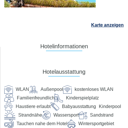
Dauer
beliebig
Reisende
2 Erwachsene
Karte anzeigen
Suchen
Hotelinformationen
Preis pro Person
Hotelausstattung
bis €
Verpflegung
WLAN
Außenpool
kostenloses WLAN
Familienfreundlich
Kinderspielplatz
ohne Verpflegung
Frühstück
Haustiere erlaubt
Babyausstattung
Kinderpool
Halbpension
Halbpension Plus
Strandnähe
Wassersport
Sandstrand
Vollpension
Vollpension-Plus
Tauchen nahe dem Hotel
Wintersportgebiet