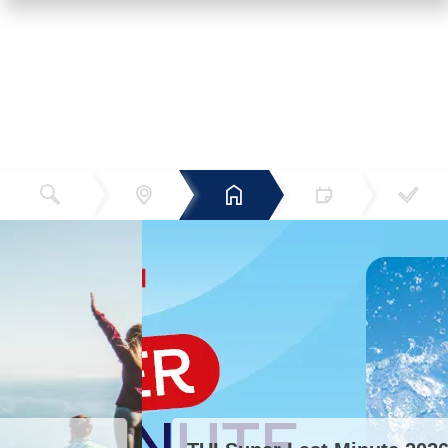
Reiseziel
Hotels
Termin
Buchen
Bestätigun
und Preise
g