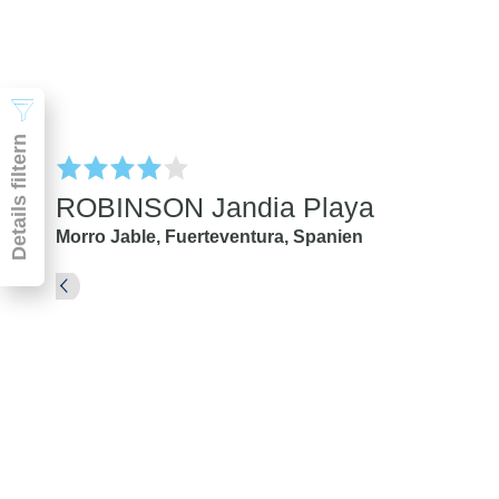
Suchen
Details filtern
ROBINSON Jandia Playa
Morro Jable,
Fuerteventura,
Spanien
Pauschal & Lastminute
Nur Hotel
Abflughafen
Abflughafen
Zielflughafen
beliebig
früheste
späteste
-