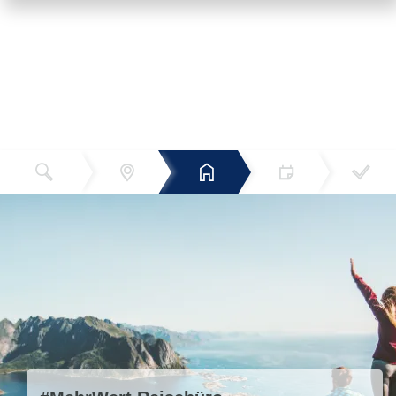
Reiseziel
Hotels
Termin
Buchen
Bestätigun
und Preise
g