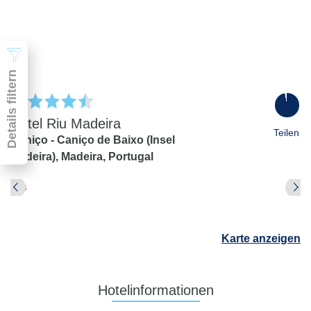
2 Erwachsene
Suchen
Details filtern
97
%
Hotel Riu Madeira
Teilen
Caniço - Caniço de Baixo (Insel
Madeira),
Madeira,
Portugal
Pauschal & Lastminute
Nur Hotel
Abflughafen
Abflughafen
Karte anzeigen
Zielflughafen
beliebig
früheste
späteste
Hotelinformationen
-
Anreise
Abreise