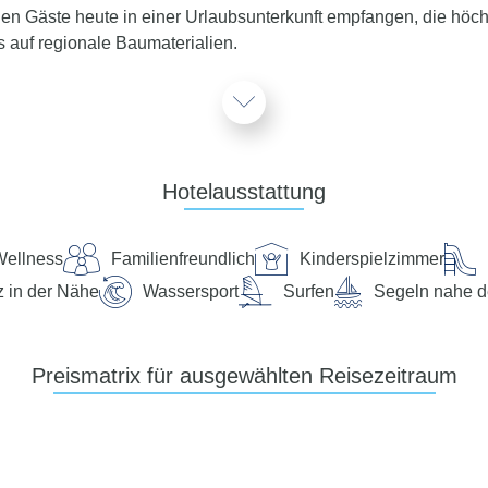
den Gäste heute in einer Urlaubsunterkunft empfangen, die hö
s auf regionale Baumaterialien.
Service
teht Ihnen 24 Stunden, 7 Tage die Woche digital über die Chat
Hotelausstattung
Wellness
Familienfreundlich
Kinderspielzimmer
h am Ortsrand des zauberhaften Urlaubsortes Hohwacht, etwa 1 
, Salzwiesen und Binnenseen. Das malerische Städtchen Lütjen
z in der Nähe
Wassersport
Surfen
Segeln nahe d
abfallend, Strandlänge: ca. 2800 m, öffentlich, Liegestühle: ge
Preismatrix für ausgewählten Reisezeitraum