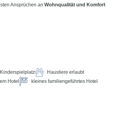
chsten Ansprüchen an
Wohnqualität und Komfort
funktion der myTui App, telefonisch und per SMS zur
Kinderspielplatz
Haustiere erlaubt
km von der Ostsee entfernt. Die Landschaft lockt mit
burg liegt in ca. 6 km Entfernung.
em Hotel
kleines familiengeführtes Hotel
gen Gebühr, Fremdanbieter