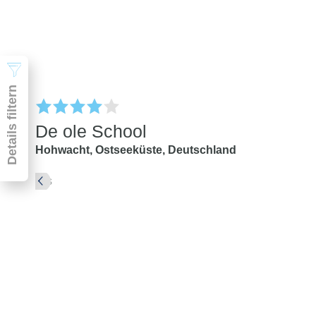
Suchen
Details filtern
De ole School
Hohwacht,
Ostseeküste,
Deutschland
Pauschal & Lastminute
Nur Hotel
Abflughafen
Abflughafen
Zielflughafen
beliebig
früheste
späteste
-