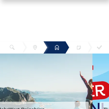
Reiseziel
Hotels
Termin
Buchen
Bestätigun
und Preise
g